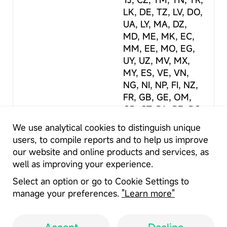
LK, DE, TZ, LV, DO,
UA, LY, MA, DZ,
MD, ME, MK, EC,
MM, EE, MO, EG,
UY, UZ, MV, MX,
MY, ES, VE, VN,
NG, NI, NP, FI, NZ,
FR, GB, GE, OM,
GR, GT, PA, PE, PG,
PH, PK, PL
We use analytical cookies to distinguish unique
users, to compile reports and to help us improve
Official website
Permissions
our website and online products and services, as
https://pos.zti.kz
See More
well as improving your experience.
Select an option or go to Cookie Settings to
manage your preferences.
"Learn more"
Report