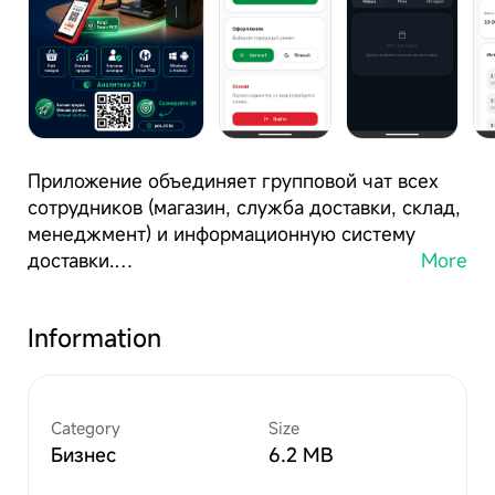
Приложение объединяет групповой чат всех
сотрудников (магазин, служба доставки, склад,
менеджмент) и информационную систему
More
доставки.
Для службы доставки (курьеры, диспетчеры):
Information
- Список активных доставок с адресами
клиентов.
- Описание груза (вес, габариты, хрупкость,
количество мест).
Category
Size
- Маршрут до каждого адреса.
Бизнес
6.2 MB