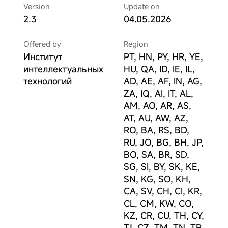
Version
Update on
2.3
04.05.2026
Offered by
Region
Институт
PT, HN, PY, HR, YE,
интеллектуальных
HU, QA, ID, IE, IL,
технологий
AD, AE, AF, IN, AG,
ZA, IQ, AI, IT, AL,
AM, AO, AR, AS,
AT, AU, AW, AZ,
RO, BA, RS, BD,
RU, JO, BG, BH, JP,
BO, SA, BR, SD,
SG, SI, BY, SK, KE,
SN, KG, SO, KH,
CA, SV, CH, CI, KR,
CL, CM, KW, CO,
KZ, CR, CU, TH, CY,
TJ, CZ, TM, TN, TR,