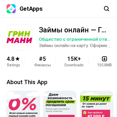
GetApps
Search
Займы онлайн — ГринМани
Общество с ограниченной ответственностью Микрокредитная компания "Стабильные финансы"
Займы онлайн на карту. Оформить заём за 5 минут и получить микрозаймы на карту
4.8
#5
15K+
Ratings
Финансы
Downloads
105.8MB
About This App