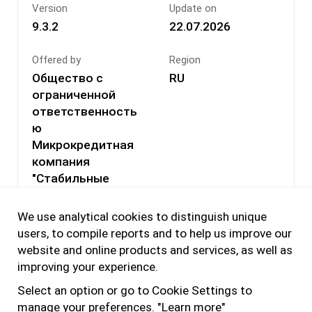
Version
Update on
Приложение ГринМани — это простой способ
9.3.2
22.07.2026
получить займ онлайн на карту без визита в
офис. Наш сервис предлагает микрозаймы
Offered by
Region
онлайн до 3.000 до 100 000 рублей с
Общество с
RU
зачислением на банковскую карту. Если вам
ограниченной
нужны деньги до зарплаты, деньги на карту или
ответственность
просто удобный займ экспресс, просто
ю
установите приложение и воспользуйтесь
Микрокредитная
нашим сервисом.
компания
"Стабильные
Мы — официальная МФО, предоставляющая
финансы"
клиентам прозрачные условия, никаких
We use analytical cookies to distinguish unique
скрытых комиссий, удобный интерфейс и
Official website
Permissions
users, to compile reports and to help us improve our
быстрое одобрение. Первый микрозайм — без
https://greenmone
See More
website and online products and services, as well as
процентов (ПСК от 0 до 292), а оформить его
y.ru/
improving your experience.
можно за несколько минут прямо с телефона.
Select an option or go to Cookie Settings to
Преимущества ГринМани:
manage your preferences.
"Learn more"