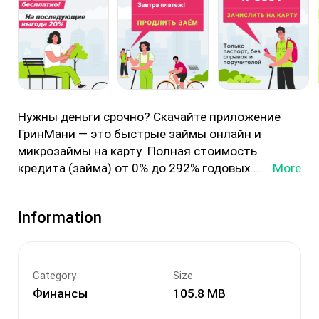
Нужны деньги срочно? Скачайте приложение
ГринМани — это быстрые займы онлайн и
микрозаймы на карту. Полная стоимость
More
кредита (займа) от 0% до 292% годовых.
Всем новым клиентам первый займ
Information
предоставляется без комиссии, а последующие
— на выгодных условиях. Получите микрозайм
или займ онлайн за 5 минут: просто оформляете
заявку, и деньги поступают на карту. Займы на
Category
Size
карту от лицензированного МФО — удобно,
Финансы
105.8 MB
надежно, без лишней бюрократии.