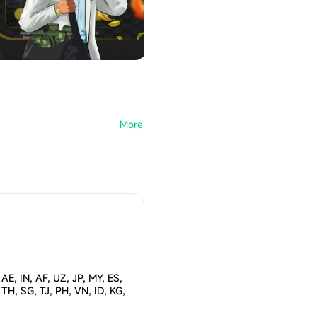
 AE, IN, AF, UZ, JP, MY, ES,
 TH, SG, TJ, PH, VN, ID, KG,