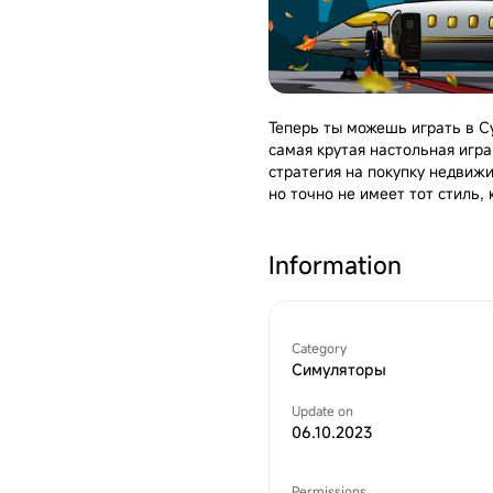
Теперь ты можешь играть в С
самая крутая настольная игр
стратегия на покупку недвиж
но точно не имеет тот стиль,
Захватывающая экономическая
просто СУЕТОЛОГОМ! Покупай,
Information
зарабатывая деньги и побежд
построй свою “суетную”импер
Особенности игры:
-Настольная классика, возро
Category
-Играйте с друзьями в режим
Симуляторы
-Наведите “суету” и зарабаты
Update on
-Используйте свою уникальну
06.10.2023
успешным игроком в Суетоло
-Бросай кубики – и вперед, к 
-Покупай недвижимость, собир
Permissions