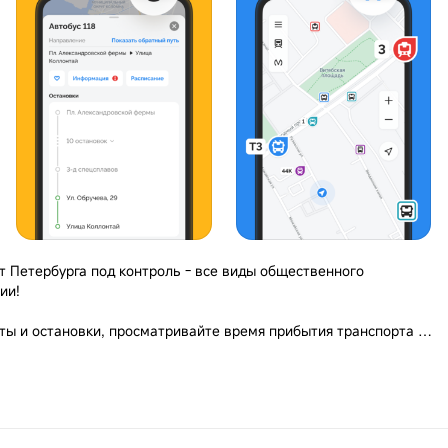
т Петербурга под контроль - все виды общественного
ии!
ы и остановки, просматривайте время прибытия транспорта в
актуальными новостями по временным изменениям маршрутов.
на общественном транспорте
земного транспорта, а также электрички и метро Санкт-