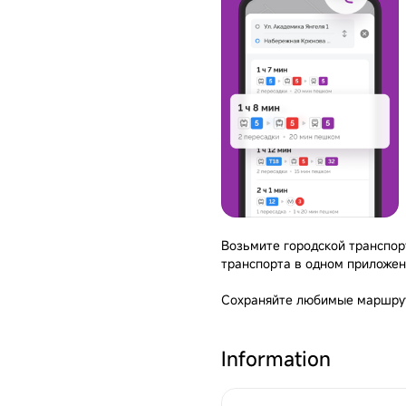
Возьмите городской транспор
транспорта в одном приложен
Сохраняйте любимые маршрут
режиме онлайн, следите за 
1) Подбор маршрута От и До 
Information
Подбор включает все виды на