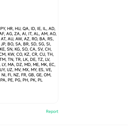
PY, HR, HU, QA, ID, IE, IL, AD,
 AF, AG, ZA, AI, IT, AL, AM, AO,
 AT, AU, AW, AZ, RO, BA, RS,
 JP, BO, SA, BR, SD, SG, SI,
 KE, SN, KG, SO, CA, SV, CH,
 CM, KW, CO, KZ, CR, CU, TH,
 TM, TN, TR, LK, DE, TZ, LV,
 LY, MA, DZ, MD, ME, MK, EC,
 UY, UZ, MV, MX, MY, ES, VE,
 NI, FI, NZ, FR, GB, GE, OM,
 PA, PE, PG, PH, PK, PL
Report