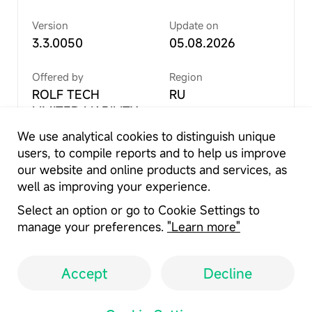
сегодняшний день РОЛЬФ занимает 1 место в
категории “продажа авто с пробегом” .
Version
Update on
Автодилер вносит значительный вклад в
3.3.0050
05.08.2026
российский авторынок, предоставляя широкий
спектр автомобилей и услуг. В дилерской сети
Offered by
Region
компании — 59 шоурумов и 3 мегамолла
ROLF TECH
RU
автомобилей с пробегом в Москве и Санкт-
LIMITED LIABILITY
COMPANY
We use analytical cookies to distinguish unique
users, to compile reports and to help us improve
Permissions
our website and online products and services, as
See More
well as improving your experience.
Портфель брендов компании включает 32
Select an option or go to Cookie Settings to
автомобильные марки: Audi, BAIC, BMW, Chery,
manage your preferences.
"Learn more"
Chrysler, Evolute, Exeed, Ford, Genesis, HAVAL,
Report
Hyundai, JAECOO, Jaguar, Jeep, Jetour, KAIYI,
KIA, Land Rover, Lexus, Mazda, Mercedes-Benz,
Accept
Decline
Mitsubishi, Nissan, OMODA, Porsche, Renault,
User Agreement
Privacy Policy
SKODA, Sollers, Toyota, Volkswagen, Voyah,