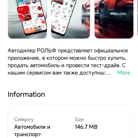
Автодилер РОЛЬФ представляет официальное
приложение, в котором можно быстро купить,
продать автомобиль и провести тест-драйв. С
More
нашим сервисом вам также доступны:
диагностика, ремонт, шиномонтаж, проверка
по VIN и запчасти для авто. Продажа и покупка
Information
Category
Size
Автомобили и
146.7 MB
Компания РОЛЬФ основана в 1991 году. На
транспорт